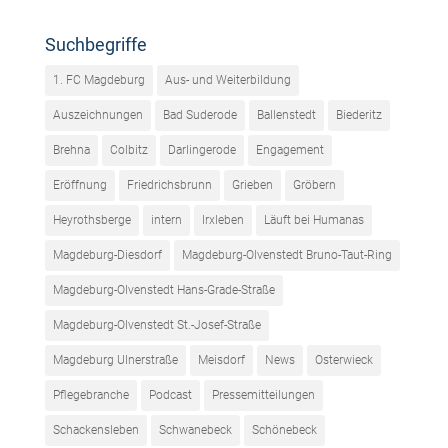
Suchbegriffe
1. FC Magdeburg
Aus- und Weiterbildung
Auszeichnungen
Bad Suderode
Ballenstedt
Biederitz
Brehna
Colbitz
Darlingerode
Engagement
Eröffnung
Friedrichsbrunn
Grieben
Gröbern
Heyrothsberge
intern
Irxleben
Läuft bei Humanas
Magdeburg-Diesdorf
Magdeburg-Olvenstedt Bruno-Taut-Ring
Magdeburg-Olvenstedt Hans-Grade-Straße
Magdeburg-Olvenstedt St.-Josef-Straße
Magdeburg Ulnerstraße
Meisdorf
News
Osterwieck
Pflegebranche
Podcast
Pressemitteilungen
Schackensleben
Schwanebeck
Schönebeck