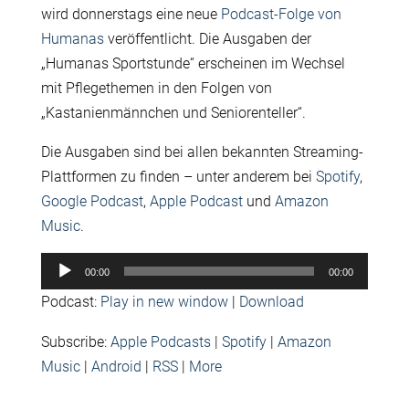
wird donnerstags eine neue
Podcast-Folge von
Humanas
veröffentlicht. Die Ausgaben der
„Humanas Sportstunde“ erscheinen im Wechsel
mit Pflegethemen in den Folgen von
„Kastanienmännchen und Seniorenteller“.
Die Ausgaben sind bei allen bekannten Streaming-
Plattformen zu finden – unter anderem bei
Spotify
,
Google Podcast
,
Apple Podcast
und
Amazon
Music
.
Audio-
00:00
00:00
Player
Podcast:
Play in new window
|
Download
Subscribe:
Apple Podcasts
|
Spotify
|
Amazon
Music
|
Android
|
RSS
|
More