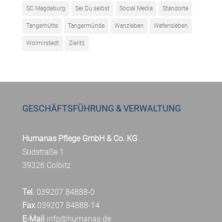
SC Magdeburg
Sei Du selbst
Social Media
Standorte
Tangerhütte
Tangermünde
Wanzleben
Wefensleben
Wolmirstedt
Zielitz
GESCHÄFTSFÜHRUNG & VERWALTUNG
Humanas Pflege GmbH & Co. KG
Südstraße 1
39326 Colbitz
Tel.
039207 84888-0
Fax
039207 84888-14
E-Mail
info@humanas.de