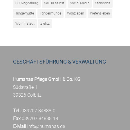
SC Magdeburg
Sei Du selbst
Social Media
Standorte
Tangerhütte
Tangermünde
Wanzleben
Wefensleben
Wolmirstedt
Zielitz
GESCHÄFTSFÜHRUNG & VERWALTUNG
Humanas Pflege GmbH & Co. KG
Südstraße 1
39326 Colbitz
Tel.
039207 84888-0
Fax
039207 84888-14
E-Mail
info@humanas.de