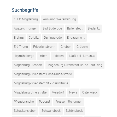
Suchbegriffe
1. FC Magdeburg
Aus- und Weiterbildung
Auszeichnungen
Bad Suderode
Ballenstedt
Biederitz
Brehna
Colbitz
Darlingerode
Engagement
Eröffnung
Friedrichsbrunn
Grieben
Gröbern
Heyrothsberge
intern
Irxleben
Läuft bei Humanas
Magdeburg-Diesdorf
Magdeburg-Olvenstedt Bruno-Taut-Ring
Magdeburg-Olvenstedt Hans-Grade-Straße
Magdeburg-Olvenstedt St.-Josef-Straße
Magdeburg Ulnerstraße
Meisdorf
News
Osterwieck
Pflegebranche
Podcast
Pressemitteilungen
Schackensleben
Schwanebeck
Schönebeck