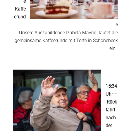
e
Kaffe
erund
e
Unsere Auszubildende Izabela Mavriqi läutet die
gemeinsame Kaffeerunde mit Torte in Schönebeck
ein.
15:34
Uhr
–
Rück
fahrt
nach
der