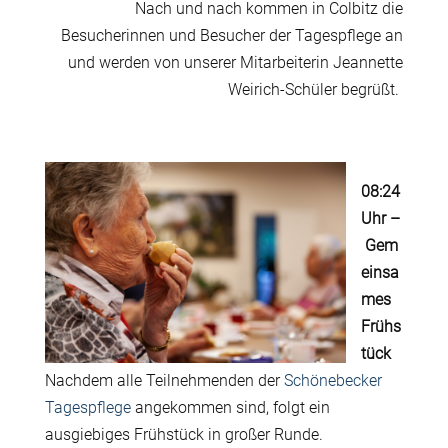
Nach und nach kommen in Colbitz die
Besucherinnen und Besucher der Tagespflege an
und werden von unserer Mitarbeiterin Jeannette
Weirich-Schüler begrüßt.
08:24
Uhr –
Gem
einsa
mes
Frühs
tück
Nachdem alle Teilnehmenden der
Schönebecker
Tagespflege
angekommen sind, folgt ein
ausgiebiges Frühstück in großer Runde.