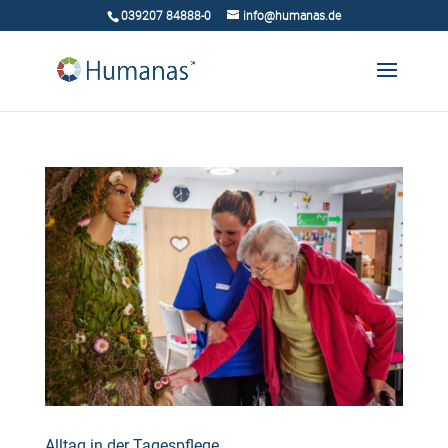
039207 84888-0
info@humanas.de
Alltag in der Tagespflege