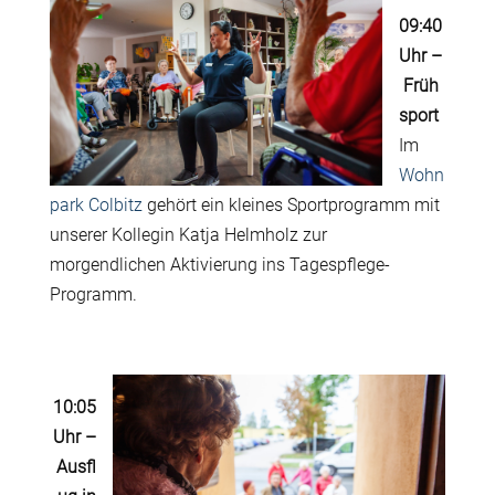
09:40
Uhr
–
Früh
sport
Im
Wohn
park Colbitz
gehört ein kleines Sportprogramm mit
unserer Kollegin Katja Helmholz zur
morgendlichen Aktivierung ins Tagespflege-
Programm.
10:05
Uhr
–
Ausfl