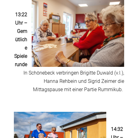
13:22
Uhr
–
Gem
ütlich
e
Spiele
runde
In Schönebeck verbringen Brigitte Duwald (v.l.),
Hanna Rehbein und Sigrid Zeimer die
Mittagspause mit einer Partie Rummikub.
14:32
Uhr –