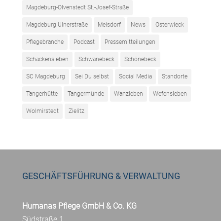
Magdeburg-Olvenstedt St.-Josef-Straße
Magdeburg Ulnerstraße
Meisdorf
News
Osterwieck
Pflegebranche
Podcast
Pressemitteilungen
Schackensleben
Schwanebeck
Schönebeck
SC Magdeburg
Sei Du selbst
Social Media
Standorte
Tangerhütte
Tangermünde
Wanzleben
Wefensleben
Wolmirstedt
Zielitz
GESCHÄFTSFÜHRUNG & VERWALTUNG
Humanas Pflege GmbH & Co. KG
Südstraße 1