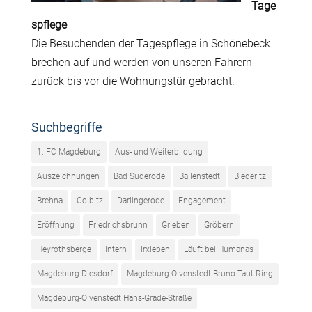
Tage
spflege
Die Besuchenden der Tagespflege in Schönebeck
brechen auf und werden von unseren Fahrern
zurück bis vor die Wohnungstür gebracht.
Suchbegriffe
1. FC Magdeburg
Aus- und Weiterbildung
Auszeichnungen
Bad Suderode
Ballenstedt
Biederitz
Brehna
Colbitz
Darlingerode
Engagement
Eröffnung
Friedrichsbrunn
Grieben
Gröbern
Heyrothsberge
intern
Irxleben
Läuft bei Humanas
Magdeburg-Diesdorf
Magdeburg-Olvenstedt Bruno-Taut-Ring
Magdeburg-Olvenstedt Hans-Grade-Straße