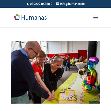
039207 84888-0
info@humanas.de