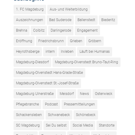
1. FC Magdeburg
Aus- und Weiterbildung
Auszeichnungen
Bad Suderode
Ballenstedt
Biederitz
Brehna
Colbitz
Darlingerode
Engagement
Eröffnung
Friedrichsbrunn
Grieben
Gröbern
Heyrothsberge
intern
Irxleben
Läuft bei Humanas
Magdeburg-Diesdorf
Magdeburg-Olvenstedt Bruno-Taut-Ring
Magdeburg-Olvenstedt Hans-Grade-Straße
Magdeburg-Olvenstedt St.-Josef-Straße
Magdeburg Ulnerstraße
Meisdorf
News
Osterwieck
Pflegebranche
Podcast
Pressemitteilungen
Schackensleben
Schwanebeck
Schönebeck
SC Magdeburg
Sei Du selbst
Social Media
Standorte