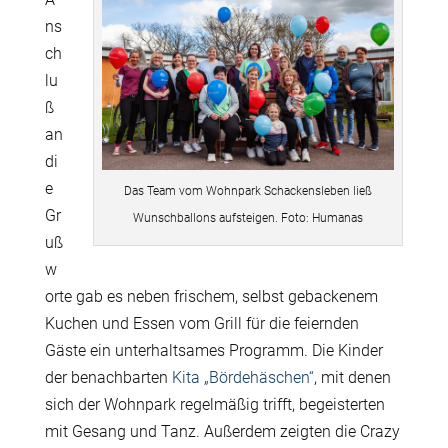
ns
ch
lu
ß
an
di
e
Das Team vom Wohnpark Schackensleben ließ
Gr
Wunschballons aufsteigen. Foto: Humanas
uß
w
orte gab es neben frischem, selbst gebackenem
Kuchen und Essen vom Grill für die feiernden
Gäste ein unterhaltsames Programm. Die Kinder
der benachbarten
Kita „Bördehäschen“
, mit denen
sich der Wohnpark regelmäßig trifft, begeisterten
mit Gesang und Tanz. Außerdem zeigten
die Crazy