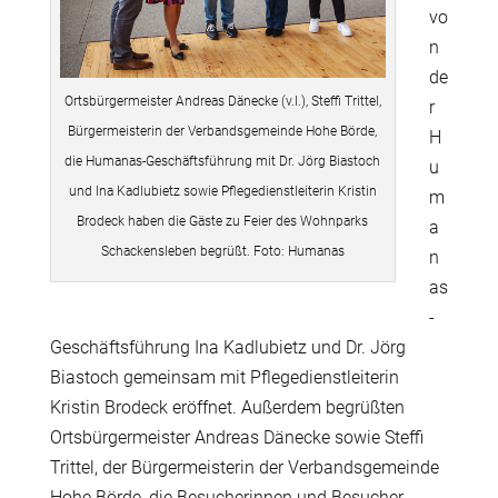
vo
n
de
Ortsbürgermeister Andreas Dänecke (v.l.), Steffi Trittel,
r
Bürgermeisterin der Verbandsgemeinde Hohe Börde,
H
die Humanas-Geschäftsführung mit Dr. Jörg Biastoch
u
und Ina Kadlubietz sowie Pflegedienstleiterin Kristin
m
Brodeck haben die Gäste zu Feier des Wohnparks
a
Schackensleben begrüßt. Foto: Humanas
n
as
-
Geschäftsführung Ina Kadlubietz und Dr. Jörg
Biastoch gemeinsam mit Pflegedienstleiterin
Kristin Brodeck eröffnet. Außerdem begrüßten
Ortsbürgermeister Andreas Dänecke sowie Steffi
Trittel, der Bürgermeisterin der Verbandsgemeinde
Hohe Börde, die Besucherinnen und Besucher.