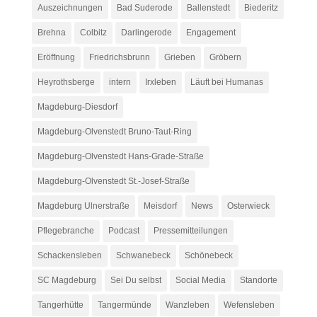
Auszeichnungen
Bad Suderode
Ballenstedt
Biederitz
Brehna
Colbitz
Darlingerode
Engagement
Eröffnung
Friedrichsbrunn
Grieben
Gröbern
Heyrothsberge
intern
Irxleben
Läuft bei Humanas
Magdeburg-Diesdorf
Magdeburg-Olvenstedt Bruno-Taut-Ring
Magdeburg-Olvenstedt Hans-Grade-Straße
Magdeburg-Olvenstedt St.-Josef-Straße
Magdeburg Ulnerstraße
Meisdorf
News
Osterwieck
Pflegebranche
Podcast
Pressemitteilungen
Schackensleben
Schwanebeck
Schönebeck
SC Magdeburg
Sei Du selbst
Social Media
Standorte
Tangerhütte
Tangermünde
Wanzleben
Wefensleben