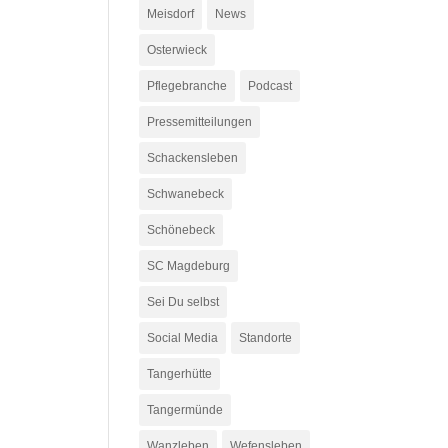
Meisdorf
News
Osterwieck
Pflegebranche
Podcast
Pressemitteilungen
Schackensleben
Schwanebeck
Schönebeck
SC Magdeburg
Sei Du selbst
Social Media
Standorte
Tangerhütte
Tangermünde
Wanzleben
Wefensleben