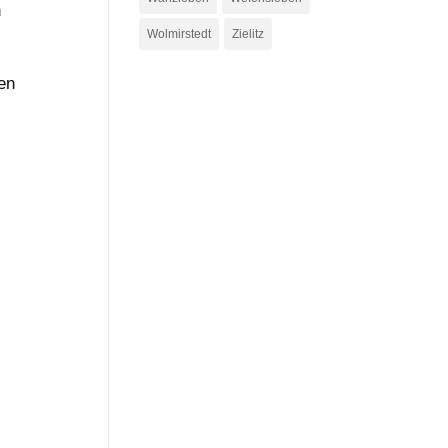
n
Wolmirstedt
Zielitz
en