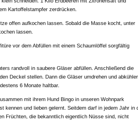
klein schneiden. 1 Kilo Erdbeeren mit Zitronensaft und
nem Kartoffelstampfer zerdrücken.
itze offen aufkochen lassen. Sobald die Masse kocht, unter
kochen lassen.
nfitüre vor dem Abfüllen mit einem Schaumlöffel sorgfältig
chters randvoll in saubere Gläser abfüllen. Anschließend die
 den Deckel stellen. Dann die Gläser umdrehen und abkühle
ndestens 6 Monate haltbar.
 zusammen mit ihrem Hund Bingo in unseren Wohnpark
t kennen und lieben gelernt. Seitdem darf in jedem Jahr in 
en Früchten, die bekanntlich eigentlich Nüsse sind, nicht