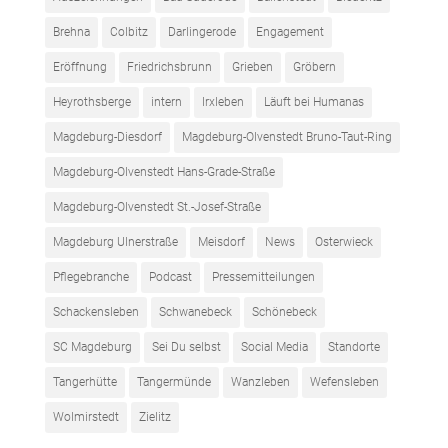
Brehna
Colbitz
Darlingerode
Engagement
Eröffnung
Friedrichsbrunn
Grieben
Gröbern
Heyrothsberge
intern
Irxleben
Läuft bei Humanas
Magdeburg-Diesdorf
Magdeburg-Olvenstedt Bruno-Taut-Ring
Magdeburg-Olvenstedt Hans-Grade-Straße
Magdeburg-Olvenstedt St.-Josef-Straße
Magdeburg Ulnerstraße
Meisdorf
News
Osterwieck
Pflegebranche
Podcast
Pressemitteilungen
Schackensleben
Schwanebeck
Schönebeck
SC Magdeburg
Sei Du selbst
Social Media
Standorte
Tangerhütte
Tangermünde
Wanzleben
Wefensleben
Wolmirstedt
Zielitz