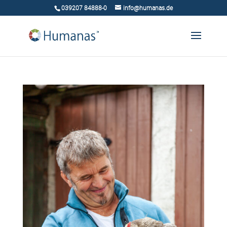
039207 84888-0
info@humanas.de