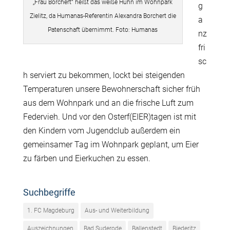
„Frau Borchert“ heißt das weiße Huhn im Wohnpark
g
Zielitz, da Humanas-Referentin Alexandra Borchert die
a
Patenschaft übernimmt. Foto: Humanas
nz
fri
sc
h serviert zu bekommen, lockt bei steigenden
Temperaturen unsere Bewohnerschaft sicher früh
aus dem Wohnpark und an die frische Luft zum
Federvieh. Und vor den Osterf(EIER)tagen ist mit
den Kindern vom Jugendclub außerdem ein
gemeinsamer Tag im Wohnpark geplant, um Eier
zu färben und Eierkuchen zu essen.
Suchbegriffe
1. FC Magdeburg
Aus- und Weiterbildung
Auszeichnungen
Bad Suderode
Ballenstedt
Biederitz