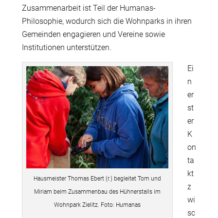
Zusammenarbeit ist Teil der Humanas-
Philosophie, wodurch sich die Wohnparks in ihren
Gemeinden engagieren und Vereine sowie
Institutionen unterstützen.
Ei
n
er
st
er
K
on
ta
kt
Hausmeister Thomas Ebert (r.) begleitet Tom und
z
Miriam beim Zusammenbau des Hühnerstalls im
wi
Wohnpark Zielitz. Foto: Humanas
sc