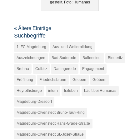
gestellt. Foto: Humanas
« Ältere Einträge
Suchbegriffe
1. FC Magdeburg
Aus- und Weiterbildung
Auszeichnungen
Bad Suderode
Ballenstedt
Biederitz
Brehna
Colbitz
Darlingerode
Engagement
Eröffnung
Friedrichsbrunn
Grieben
Gröbern
Heyrothsberge
intern
Irxleben
Läuft bei Humanas
Magdeburg-Diesdorf
Magdeburg-Olvenstedt Bruno-Taut-Ring
Magdeburg-Olvenstedt Hans-Grade-Straße
Magdeburg-Olvenstedt St.-Josef-Straße