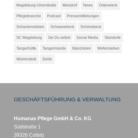
Magdeburg Ulnerstraße
Meisdorf
News
Osterwieck
Pflegebranche
Podcast
Pressemitteilungen
Schackensleben
Schwanebeck
Schönebeck
SC Magdeburg
Sei Du selbst
Social Media
Standorte
Tangerhütte
Tangermünde
Wanzleben
Wefensleben
Wolmirstedt
Zielitz
GESCHÄFTSFÜHRUNG & VERWALTUNG
Humanas Pflege GmbH & Co. KG
Südstraße 1
39326 Colbitz