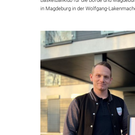
Basketballklub f
ü
r die B
ö
rde und Magdeburg
in Magdeburg in der Wolfgang-Lakenmache