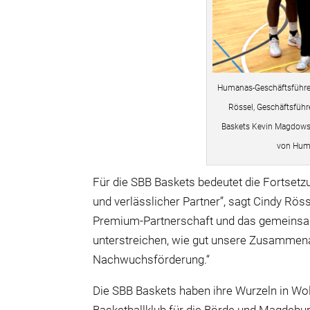
Humanas-Geschäftsführer
Rössel, Geschäftsführ
Baskets Kevin Magdowsk
von Hum
F
ü
r die SBB Baskets bedeutet die Fortsetz
und verl
ä
sslicher Partner”, sagt Cindy R
ö
s
Premium-Partnerschaft und das gemeins
unterstreichen, wie gut unsere Zusammenar
Nachwuchsf
ö
rderung.“
Die SBB Baskets haben ihre Wurzeln in Wolm