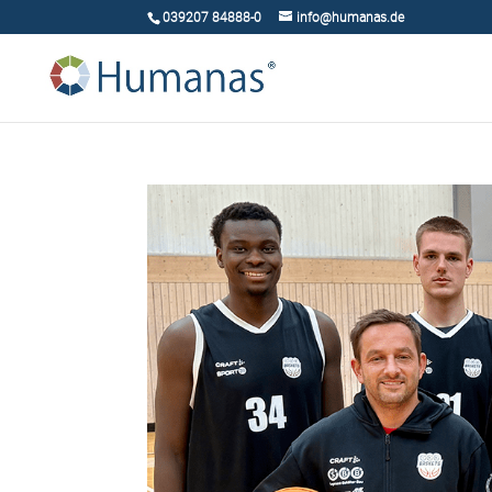
039207 84888-0
info@humanas.de