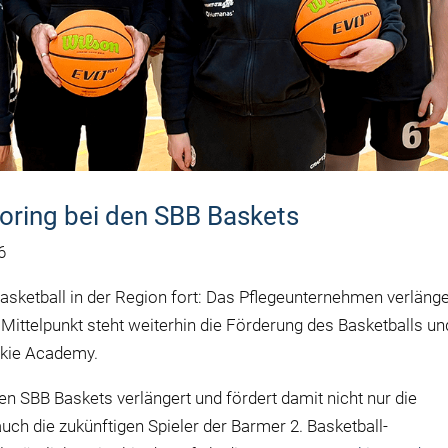
ring bei den SBB Baskets
6
sketball in der Region fort: Das Pflegeunternehmen verlänge
 Mittelpunkt steht weiterhin die Förderung des Basketballs un
kie Academy.
den SBB
Baskets
verl
ä
ngert und f
ö
rdert damit nicht nur die
auch die zuk
ü
nftigen Spieler der
Barmer 2.
Basketball
-