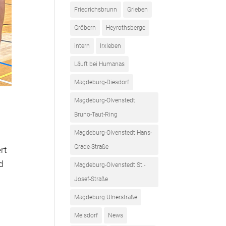
Friedrichsbrunn
Grieben
Gröbern
Heyrothsberge
intern
Irxleben
Läuft bei Humanas
Magdeburg-Diesdorf
Magdeburg-Olvenstedt
Bruno-Taut-Ring
Magdeburg-Olvenstedt Hans-
Grade-Straße
rt
d
Magdeburg-Olvenstedt St.-
Josef-Straße
Magdeburg Ulnerstraße
Meisdorf
News