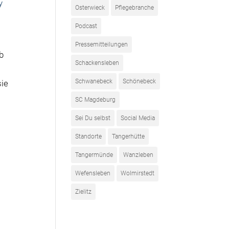
y
Osterwieck
Pflegebranche
Podcast
Pressemitteilungen
b
Schackensleben
Schwanebeck
Schönebeck
sie
SC Magdeburg
Sei Du selbst
Social Media
Standorte
Tangerhütte
Tangermünde
Wanzleben
Wefensleben
Wolmirstedt
Zielitz