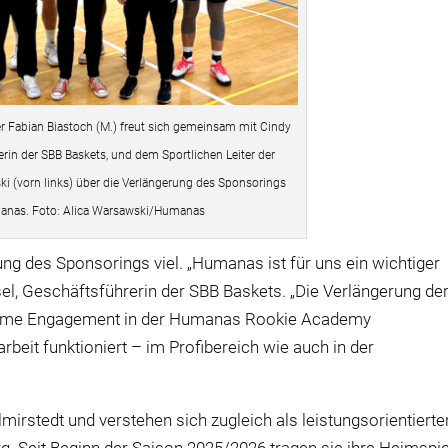
 Fabian Biastoch (M.) freut sich gemeinsam mit Cindy
erin der SBB Baskets, und dem Sportlichen Leiter der
i (vorn links) über die Verlängerung des Sponsorings
anas. Foto: Alica Warsawski/Humanas
ung des Sponsorings viel. „Humanas ist f
ü
r uns ein wichtiger
sel, Gesch
ä
ftsf
ü
hrerin der SBB Baskets. „Die Verl
ä
ngerung de
ame Engagement in der Humanas Rookie Academy
beit funktioniert – im Profibereich wie auch in der
irstedt und verstehen sich zugleich als leistungsorientierte