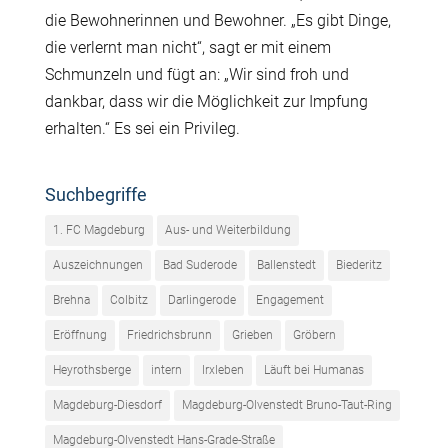
die Bewohnerinnen und Bewohner. „Es gibt Dinge,
die verlernt man nicht“, sagt er mit einem
Schmunzeln und fügt an: „Wir sind froh und
dankbar, dass wir die Möglichkeit zur Impfung
erhalten.“ Es sei ein Privileg.
Suchbegriffe
1. FC Magdeburg
Aus- und Weiterbildung
Auszeichnungen
Bad Suderode
Ballenstedt
Biederitz
Brehna
Colbitz
Darlingerode
Engagement
Eröffnung
Friedrichsbrunn
Grieben
Gröbern
Heyrothsberge
intern
Irxleben
Läuft bei Humanas
Magdeburg-Diesdorf
Magdeburg-Olvenstedt Bruno-Taut-Ring
Magdeburg-Olvenstedt Hans-Grade-Straße