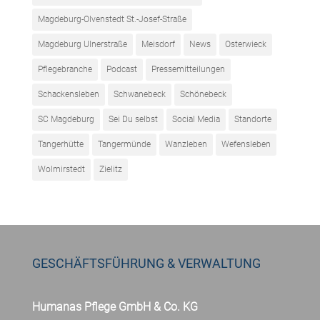
Magdeburg-Olvenstedt St.-Josef-Straße
Magdeburg Ulnerstraße
Meisdorf
News
Osterwieck
Pflegebranche
Podcast
Pressemitteilungen
Schackensleben
Schwanebeck
Schönebeck
SC Magdeburg
Sei Du selbst
Social Media
Standorte
Tangerhütte
Tangermünde
Wanzleben
Wefensleben
Wolmirstedt
Zielitz
GESCHÄFTSFÜHRUNG & VERWALTUNG
Humanas Pflege GmbH & Co. KG