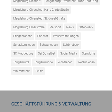
Magdeburg-Diesdorf
Magdeburg-Olvenstedt Bruno-Taut-Ring
Magdeburg-Olvenstedt Hans-Grade-Straße
Magdeburg-Olvenstedt St.-Josef-Straße
Magdeburg Ulnerstraße
Meisdorf
News
Osterwieck
Pflegebranche
Podcast
Pressemitteilungen
Schackensleben
Schwanebeck
Schönebeck
SC Magdeburg
Sei Du selbst
Social Media
Standorte
Tangerhütte
Tangermünde
Wanzleben
Wefensleben
Wolmirstedt
Zielitz
GESCHÄFTSFÜHRUNG & VERWALTUNG