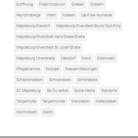
Eröffnung
Friedrichsbrunn
Grieben
Gröbern
Heyrothsberge
intern
Irxleben
Läuft bei Humanas
Magdeburg-Diesdorf
Magdeburg-Olvenstedt Bruno-Taut-Ring
Magdeburg-Olvenstedt Hans-Grade-Straße
Magdeburg-Olvenstedt St.-Josef-Straße
Magdeburg Ulnerstraße
Meisdorf
News
Osterwieck
Pflegebranche
Podcast
Pressemitteilungen
Schackensleben
Schwanebeck
Schönebeck
SC Magdeburg
Sei Du selbst
Social Media
Standorte
Tangerhütte
Tangermünde
Wanzleben
Wefensleben
Wolmirstedt
Zielitz