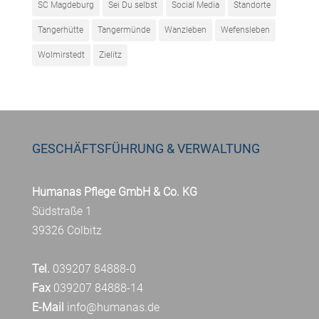
SC Magdeburg
Sei Du selbst
Social Media
Standorte
Tangerhütte
Tangermünde
Wanzleben
Wefensleben
Wolmirstedt
Zielitz
GESCHÄFTSFÜHRUNG & VERWALTUNG
Humanas Pflege GmbH & Co. KG
Südstraße 1
39326 Colbitz
Tel.
039207 84888-0
Fax
039207 84888-14
E-Mail
info@humanas.de