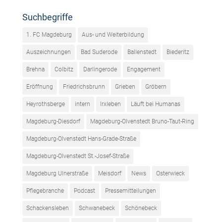
Suchbegriffe
1. FC Magdeburg
Aus- und Weiterbildung
Auszeichnungen
Bad Suderode
Ballenstedt
Biederitz
Brehna
Colbitz
Darlingerode
Engagement
Eröffnung
Friedrichsbrunn
Grieben
Gröbern
Heyrothsberge
intern
Irxleben
Läuft bei Humanas
Magdeburg-Diesdorf
Magdeburg-Olvenstedt Bruno-Taut-Ring
Magdeburg-Olvenstedt Hans-Grade-Straße
Magdeburg-Olvenstedt St.-Josef-Straße
Magdeburg Ulnerstraße
Meisdorf
News
Osterwieck
Pflegebranche
Podcast
Pressemitteilungen
Schackensleben
Schwanebeck
Schönebeck