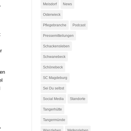
,
Meisdorf
News
Osterwieck
Pflegebranche
Podcast
t
Pressemitteilungen
Schackensleben
r
Schwanebeck
Schönebeck
den
SC Magdeburg
el
d
Sei Du selbst
Social Media
Standorte
Tangerhütte
Tangermünde
,
Wanzleben
Wefensleben