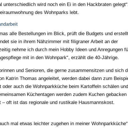
l unterschiedlich wird noch ein Ei in den Hackbraten gelegt“
 Zweiraumwohnung des Wohnparks lebt.
andarbeit
mas alle Bestellungen im Blick, prüft die Budgets und erstell
det sie in ihrem Nähzimmer mit filigraner Arbeit an der
hzeitig nehme ich durch mein Hobby Ideen und Anregungen fü
gespflege mit in den Wohnpark“, erzählt die 40-Jährige.
iorinnen und Senioren, die gerne zusammensitzen und sich 
on Katrin Thomas angeleitet, werden dabei dann zum Beispi
t oder auch die Wohnparkküche beim Kartoffeln schälen un
 gemeinsamen Küchentagen werden zudem Kuchen gebacken
et – oft ist das regionale und rustikale Hausmannskost.
uch mal etwas leichter zugehen in meiner Wohnparkküche“