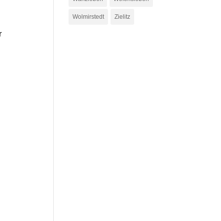
Wolmirstedt
Zielitz
r