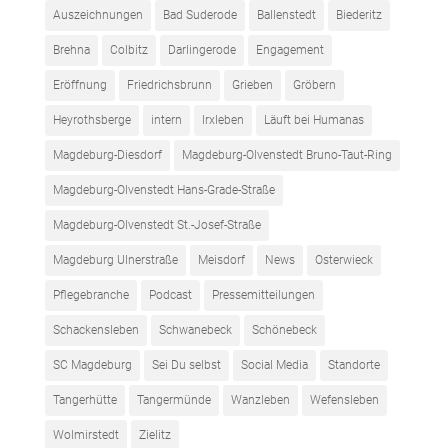
Auszeichnungen
Bad Suderode
Ballenstedt
Biederitz
Brehna
Colbitz
Darlingerode
Engagement
Eröffnung
Friedrichsbrunn
Grieben
Gröbern
Heyrothsberge
intern
Irxleben
Läuft bei Humanas
Magdeburg-Diesdorf
Magdeburg-Olvenstedt Bruno-Taut-Ring
Magdeburg-Olvenstedt Hans-Grade-Straße
Magdeburg-Olvenstedt St.-Josef-Straße
Magdeburg Ulnerstraße
Meisdorf
News
Osterwieck
Pflegebranche
Podcast
Pressemitteilungen
Schackensleben
Schwanebeck
Schönebeck
SC Magdeburg
Sei Du selbst
Social Media
Standorte
Tangerhütte
Tangermünde
Wanzleben
Wefensleben
Wolmirstedt
Zielitz