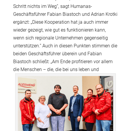
Schritt nichts im Weg
”
, sagt Humanas-
Gesch
ä
ftsf
ü
hrer Fabian Biastoch und Adrian Krotki
erg
ä
nzt:
„
Diese Kooperation hat ja auch immer
wieder gezeigt, wie gut es funktionieren kann,
wenn sich regionale Unternehmen gegenseitig
unterst
ü
tzen.
”
Auch in diesen Punkten stimmen die
beiden Gesch
ä
ftsf
ü
hrer
ü
berein und Fabian
Biastoch schlie
ß
t:
„
Am Ende profitieren vor allem
die Menschen
–
die, die bei uns leben und