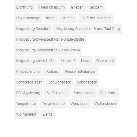
Eröffnung
Friedrichsbrunn
Grieben
Gröbern
Heyrothsberge
intern
Irxleben
Läuft bei Humanas
Magdeburg-Diesdorf
Magdeburg-Olvenstedt Bruno-Taut-Ring
Magdeburg-Olvenstedt Hans-Grade-Straße
Magdeburg-Olvenstedt St.-Josef-Straße
Magdeburg Ulnerstraße
Meisdorf
News
Osterwieck
Pflegebranche
Podcast
Pressemitteilungen
Schackensleben
Schwanebeck
Schönebeck
SC Magdeburg
Sei Du selbst
Social Media
Standorte
Tangerhütte
Tangermünde
Wanzleben
Wefensleben
Wolmirstedt
Zielitz