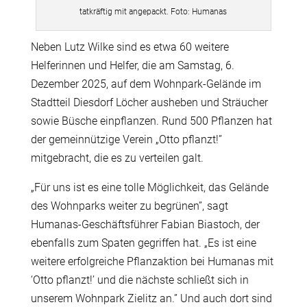
tatkräftig mit angepackt. Foto: Humanas
Neben Lutz Wilke sind es etwa 60 weitere
Helferinnen und Helfer, die am Samstag, 6.
Dezember 2025, auf dem Wohnpark-Gelände im
Stadtteil Diesdorf Löcher ausheben und Sträucher
sowie Büsche einpflanzen. Rund 500 Pflanzen hat
der gemeinnützige Verein
„
Otto pflanzt!”
mitgebracht, die es zu verteilen galt.
„
Für uns ist es eine tolle Möglichkeit, das Gelände
des Wohnparks weiter zu begrünen”,
sagt
Humanas
-Geschäftsführer Fabian Biastoch, der
ebenfalls
zum Spaten gegriffen hat.
„
Es ist
eine
weitere
erfolgreiche
Pflanzaktion bei
Humanas
mit
‘Otto
pflanzt!’
und die nächste s
chließt sich
i
n
unserem Wohnpark Zielitz
an.”
Und auch dort sind