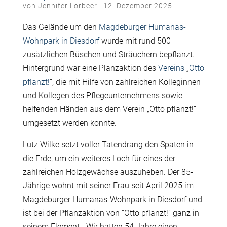
von
Jennifer Lorbeer
|
12. Dezember 2025
Das Gelände um den
Magdeburger Humanas-
Wohnpark in Diesdorf
wurde mit rund 500
zusätzlichen Büschen und Sträuchern bepflanzt.
Hintergrund war
eine
Planzaktion
des
Vereins
„
Otto
pflanzt!
”, die
mit
Hilfe von zahlreichen
Kolleginnen
und Kollegen
des
Pflegeunternehmens
sowie
helfenden Händen
aus dem
Verein
„
Otto pflanzt!”
umgesetzt werden konnte.
Lutz Wilke setzt voller Tatendrang den Spaten in
die Erde, um ein weiteres Loch für eines der
zahlreichen Holzgewächse auszuheben. Der 85-
Jährige wohnt mit seiner Frau seit April 2025 im
Magdeburger Humanas-Wohnpark in Diesdorf und
ist bei der Pflanzaktion von “Otto pflanzt!” ganz in
seinem Element.
„
Wir hatten 54 Jahre einen