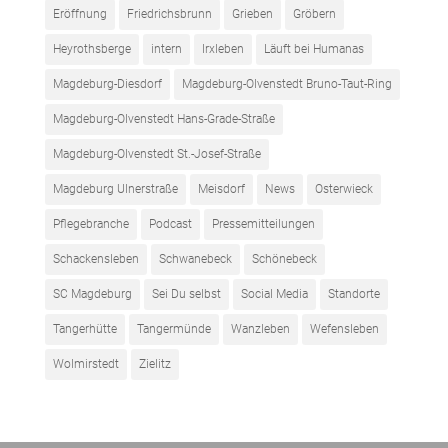
Eröffnung
Friedrichsbrunn
Grieben
Gröbern
Heyrothsberge
intern
Irxleben
Läuft bei Humanas
Magdeburg-Diesdorf
Magdeburg-Olvenstedt Bruno-Taut-Ring
Magdeburg-Olvenstedt Hans-Grade-Straße
Magdeburg-Olvenstedt St.-Josef-Straße
Magdeburg Ulnerstraße
Meisdorf
News
Osterwieck
Pflegebranche
Podcast
Pressemitteilungen
Schackensleben
Schwanebeck
Schönebeck
SC Magdeburg
Sei Du selbst
Social Media
Standorte
Tangerhütte
Tangermünde
Wanzleben
Wefensleben
Wolmirstedt
Zielitz