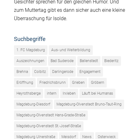
Gesichter sprechen für den gleichen Humor. Und
zum Muttertag gibt es dann sicher auch eine kleine
Überraschung für Isolde.
Suchbegriffe
1. FC Magdeburg
Aus- und Weiterbildung
Auszeichnungen
Bad Suderode
Ballenstedt
Biederitz
Brehna
Colbitz
Darlingerode
Engagement
Eröffnung
Friedrichsbrunn
Grieben
Gröbern
Heyrothsberge
intern
Irxleben
Läuft bei Humanas
Magdeburg-Diesdorf
Magdeburg-Olvenstedt Bruno-Taut-Ring
Magdeburg-Olvenstedt Hans-Grade-Straße
Magdeburg-Olvenstedt St.-Josef-Straße
Magdeburg Ulnerstraße
Meisdorf
News
Osterwieck