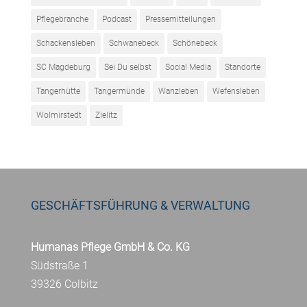
Pflegebranche
Podcast
Pressemitteilungen
Schackensleben
Schwanebeck
Schönebeck
SC Magdeburg
Sei Du selbst
Social Media
Standorte
Tangerhütte
Tangermünde
Wanzleben
Wefensleben
Wolmirstedt
Zielitz
GESCHÄFTSFÜHRUNG & VERWALTUNG
Humanas Pflege GmbH & Co. KG
Südstraße 1
39326 Colbitz