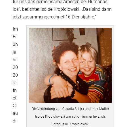
für uns das gemeinsame Arbeiten bei Humanas
los“, berichtet Isolde Kropidlowski. „Das sind dann
jetzt zusammengerechnet 16 Dienstjahre.“
Im
Fr
üh
ja
hr
20
20
öf
fn
et
Cl
Die Verbindung von Claudia Sill (r.) und ihrer Mutter
au
Isolde Kropidlowski war schon immer herzlich.
di
Fotoquelle: Kropidlowski