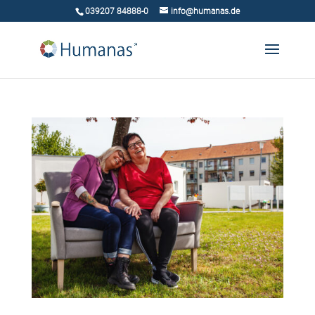
039207 84888-0
info@humanas.de