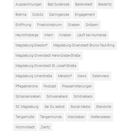
Auszeichnungen
Bad Suderode
Ballenstedt
Biederitz
Brehna
Colbitz
Darlingerode
Engagement
Eröffnung
Friedrichsbrunn
Grieben
Gröbern
Heyrothsberge
intern
Irxleben
Läuft bei Humanas
Magdeburg-Diesdorf
Magdeburg-Olvenstedt Bruno-Taut-Ring
Magdeburg-Olvenstedt Hans-Grade-Straße
Magdeburg-Olvenstedt St.-Josef-Straße
Magdeburg Ulnerstraße
Meisdorf
News
Osterwieck
Pflegebranche
Podcast
Pressemitteilungen
Schackensleben
Schwanebeck
Schönebeck
SC Magdeburg
Sei Du selbst
Social Media
Standorte
Tangerhütte
Tangermünde
Wanzleben
Wefensleben
Wolmirstedt
Zielitz