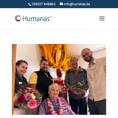
039207 84888-0
info@humanas.de