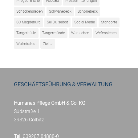
Pflegebranche
Podcast
Pressemitteilungen
Schackensleben
Schwanebeck
Schönebeck
SC Magdeburg
Sei Du selbst
Social Media
Standorte
Tangerhütte
Tangermünde
Wanzleben
Wefensleben
Wolmirstedt
Zielitz
GESCHÄFTSFÜHRUNG & VERWALTUNG
Humanas Pflege GmbH & Co. KG
Südstraße 1
39326 Colbitz
Tel.
039207 84888-0