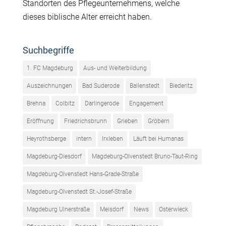
Standorten des Pflegeunternehmens, welche
dieses biblische Alter erreicht haben.
Suchbegriffe
1. FC Magdeburg
Aus- und Weiterbildung
Auszeichnungen
Bad Suderode
Ballenstedt
Biederitz
Brehna
Colbitz
Darlingerode
Engagement
Eröffnung
Friedrichsbrunn
Grieben
Gröbern
Heyrothsberge
intern
Irxleben
Läuft bei Humanas
Magdeburg-Diesdorf
Magdeburg-Olvenstedt Bruno-Taut-Ring
Magdeburg-Olvenstedt Hans-Grade-Straße
Magdeburg-Olvenstedt St.-Josef-Straße
Magdeburg Ulnerstraße
Meisdorf
News
Osterwieck