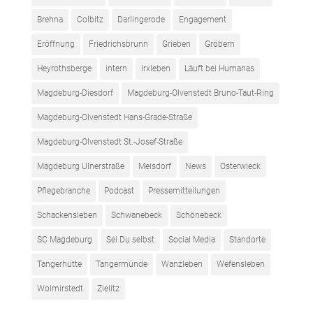
Brehna
Colbitz
Darlingerode
Engagement
Eröffnung
Friedrichsbrunn
Grieben
Gröbern
Heyrothsberge
intern
Irxleben
Läuft bei Humanas
Magdeburg-Diesdorf
Magdeburg-Olvenstedt Bruno-Taut-Ring
Magdeburg-Olvenstedt Hans-Grade-Straße
Magdeburg-Olvenstedt St.-Josef-Straße
Magdeburg Ulnerstraße
Meisdorf
News
Osterwieck
Pflegebranche
Podcast
Pressemitteilungen
Schackensleben
Schwanebeck
Schönebeck
SC Magdeburg
Sei Du selbst
Social Media
Standorte
Tangerhütte
Tangermünde
Wanzleben
Wefensleben
Wolmirstedt
Zielitz