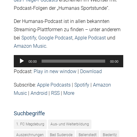
Podcast-Folgen der „Humanas Sportstunde“.
Der Humanas-Podcast ist in allen bekannten
Streaming-Plattformen zu finden – unter anderem
bei
Spotify
,
Google Podcast
,
Apple Podcast
und
Amazon Music
.
Audio-
00:00
00:00
Player
Podcast:
Play in new window
|
Download
Subscribe:
Apple Podcasts
|
Spotify
|
Amazon
Music
|
Android
|
RSS
|
More
Suchbegriffe
1. FC Magdeburg
Aus- und Weiterbildung
Auszeichnungen
Bad Suderode
Ballenstedt
Biederitz