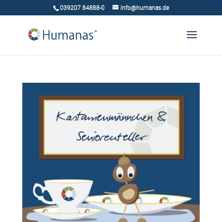
039207 84888-0
info@humanas.de