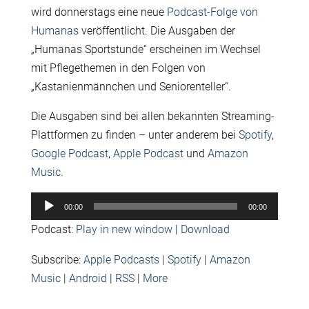
wird donnerstags eine neue
Podcast-Folge von
Humanas
veröffentlicht. Die Ausgaben der
„Humanas Sportstunde“ erscheinen im Wechsel
mit Pflegethemen in den Folgen von
„Kastanienmännchen und Seniorenteller“.
Die Ausgaben sind bei allen bekannten Streaming-
Plattformen zu finden – unter anderem bei
Spotify
,
Google Podcast
,
Apple Podcast
und
Amazon
Music
.
Audio-
00:00
00:00
Player
Podcast:
Play in new window
|
Download
Subscribe:
Apple Podcasts
|
Spotify
|
Amazon
Music
|
Android
|
RSS
|
More