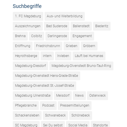
Suchbegriffe
1. FC Magdeburg
Aus- und Weiterbildung
Auszeichnungen
Bad Suderode
Ballenstedt
Biederitz
Brehna
Colbitz
Darlingerode
Engagement
Eröffnung
Friedrichsbrunn
Grieben
Gröbern
Heyrothsberge
intern
Irxleben
Läuft bei Humanas
Magdeburg-Diesdorf
Magdeburg-Olvenstedt Bruno-Taut-Ring
Magdeburg-Olvenstedt Hans-Grade-Straße
Magdeburg-Olvenstedt St.-Josef-Straße
Magdeburg Ulnerstraße
Meisdorf
News
Osterwieck
Pflegebranche
Podcast
Pressemitteilungen
Schackensleben
Schwanebeck
Schönebeck
SC Magdeburg
Sei Du selbst
Social Media
Standorte