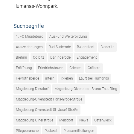
Humanas-Wohnpark.
Suchbegriffe
1. FC Magdeburg
Aus- und Weiterbildung
Auszeichnungen
Bad Suderode
Ballenstedt
Biederitz
Brehna
Colbitz
Darlingerode
Engagement
Eröffnung
Friedrichsbrunn
Grieben
Gröbern
Heyrothsberge
intern
Irxleben
Läuft bei Humanas
Magdeburg-Diesdorf
Magdeburg-Olvenstedt Bruno-Taut-Ring
Magdeburg-Olvenstedt Hans-Grade-Straße
Magdeburg-Olvenstedt St.-Josef-Straße
Magdeburg Ulnerstraße
Meisdorf
News
Osterwieck
Pflegebranche
Podcast
Pressemitteilungen