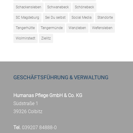
Schackensleben
Schwanebeck
Schönebeck
SC Magdeburg
Sei Du selbst
Social Media
Standorte
Tangerhütte
Tangermünde
Wanzleben
Wefensleben
Wolmirstedt
Zielitz
GESCHÄFTSFÜHRUNG & VERWALTUNG
Humanas Pflege GmbH & Co. KG
Südstraße 1
39326 Colbitz
Tel.
039207 84888-0