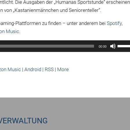
ntlicht. Die Ausgaben der „Humanas Sportstunde“ erscheine
n von „Kastanienmännchen und Seniorenteller“.
reaming-Plattformen zu finden – unter anderem bei
Spotify
,
on Music
.
Pfeilt
00:00
Hoch/
benut
um
on Music
|
Android
|
RSS
|
More
die
Lauts
zu
regel
VERWALTUNG