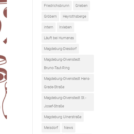
Friedrichsbrunn
Grieben
Gröbern
Heyrothsberge
intern
Irxleben
Läuft bei Humanas
Magdeburg-Diesdorf
Magdeburg-Olvenstedt
Bruno-Taut-Ring
Magdeburg-Olvenstedt Hans-
Grade-Straße
Magdeburg-Olvenstedt St.-
Josef-Straße
Magdeburg Ulnerstraße
Meisdorf
News