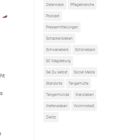
Osterwieck
Pflegebranche
Podcast
Pressemitteilungen
Schackensleben
Schwanebeck
Schönebeck
SC Magdeburg
Sei Du selbst
Social Media
cht
Standorte
Tangerhütte
es
Tangermünde
Wanzleben
Wefensleben
Wolmirstedt
s
Zielitz
e