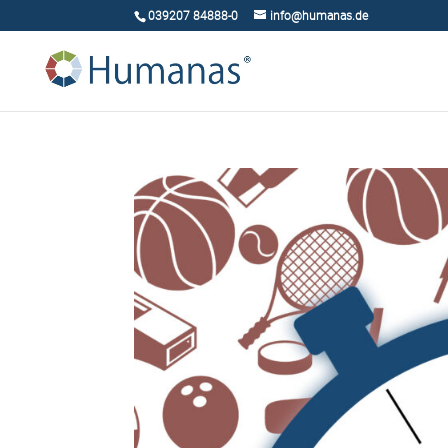
039207 84888-0
info@humanas.de