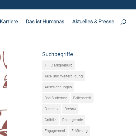
Karriere
Das ist Humanas
Aktuelles & Presse
Suchbegriffe
1. FC Magdeburg
Aus- und Weiterbildung
Auszeichnungen
Bad Suderode
Ballenstedt
Biederitz
Brehna
Colbitz
Darlingerode
Engagement
Eröffnung