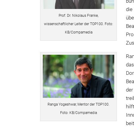
bun
die
Prof. Dr. Nikolaus Franke,
übe
wissenschaftlicher Leiter der TOP100. Foto:
Bea
KB/Compamedia
Pro
Zus
Ran
das
Dor
Bea
der
tre
Ranga Yogeshwar, Mentor der TOP100.
hil
Foto: KB/Compamedia
Inn
bei