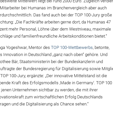
desweite Mittelwert liegt bei rund 2000 Euro. Zugleich verdi
 Mitarbeiter bei Humanas im Branchenvergleich aber auch
rdurchschnittlich. Das fand auch bei der TOP 100-Jury große
chtung: „Die Fachkräfte arbeiten gerne dort, da Humanas 47
zent mehr Personal, Löhne über dem Westniveau, maximale
chläge und familienfreundliche Arbeitskonditionen bietet.“
ga Yogeshwar, Mentor des
TOP 100-Wettbewerbs
, betonte,
s Innovation in Deutschland „ganz nach oben“ gehöre. Und
othee Bär, Staatsministerin bei der Bundeskanzlerin und
uftragte der Bundesregierung für Digitalisierung sowie Mitgli
 TOP 100-Jury, ergänzte: „Der innovative Mittelstand ist die
ibende Kraft des Erfolgsmodells ‚Made in Germany‘. TOP 100
ft jenen Unternehmen sichtbar zu werden, die mit ihrer
ovationskraft zum wirtschaftlichen Erfolg Deutschlands
tragen und die Digitalisierung als Chance sehen.“