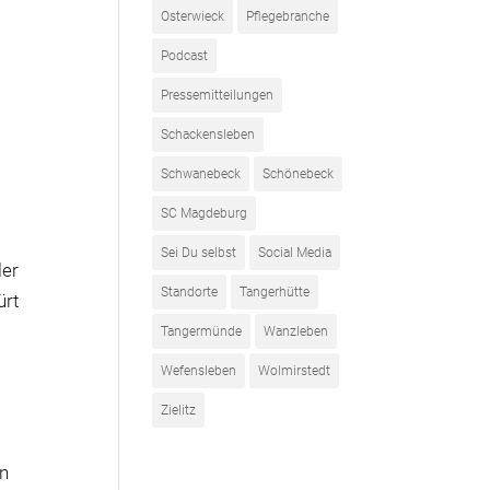
Osterwieck
Pflegebranche
Podcast
Pressemitteilungen
Schackensleben
Schwanebeck
Schönebeck
SC Magdeburg
Sei Du selbst
Social Media
ler
Standorte
Tangerhütte
ürt
Tangermünde
Wanzleben
Wefensleben
Wolmirstedt
Zielitz
en