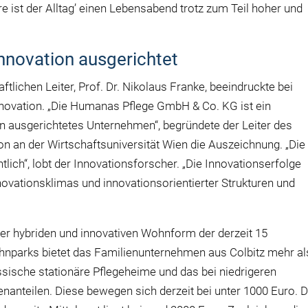
ist der Alltag’ einen Lebensabend trotz zum Teil hoher und
novation ausgerichtet
lichen Leiter, Prof. Dr. Nikolaus Franke, beeindruckte bei
novation. „Die Humanas Pflege GmbH & Co. KG ist ein
n ausgerichtetes Unternehmen“, begründete der Leiter des
ion an der Wirtschaftsuniversität Wien die Auszeichnung. „Die
lich“, lobt der Innovationsforscher. „Die Innovationserfolge
novationsklimas und innovationsorientierter Strukturen und
der hybriden und innovativen Wohnform der derzeit 15
nparks bietet das Familienunternehmen aus Colbitz mehr al
ssische stationäre Pflegeheime und das bei niedrigeren
enanteilen. Diese bewegen sich derzeit bei unter 1000 Euro. 