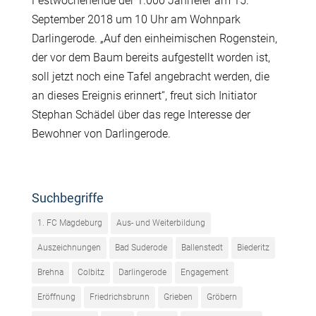
Festwochenende der 1.000 Jahrfeier am 15.
September 2018 um 10 Uhr am Wohnpark
Darlingerode. „Auf den einheimischen Rogenstein,
der vor dem Baum bereits aufgestellt worden ist,
soll jetzt noch eine Tafel angebracht werden, die
an dieses Ereignis erinnert“, freut sich Initiator
Stephan Schädel über das rege Interesse der
Bewohner von Darlingerode.
Suchbegriffe
1. FC Magdeburg
Aus- und Weiterbildung
Auszeichnungen
Bad Suderode
Ballenstedt
Biederitz
Brehna
Colbitz
Darlingerode
Engagement
Eröffnung
Friedrichsbrunn
Grieben
Gröbern