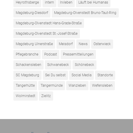
Heyrothsberge
intern
Irxleben
Läuft bei Humanas
Magdeburg-Diesdorf
Magdeburg-Olvenstedt Bruno-Taut-Ring
Magdeburg-Olvenstedt Hans-Grade-Straße
Magdeburg-Olvenstedt St.-Josef-Straße
Magdeburg Ulnerstraße
Meisdorf
News
Osterwieck
Pflegebranche
Podcast
Pressemitteilungen
Schackensleben
Schwanebeck
Schönebeck
SC Magdeburg
Sei Du selbst
Social Media
Standorte
Tangerhütte
Tangermünde
Wanzleben
Wefensleben
Wolmirstedt
Zielitz