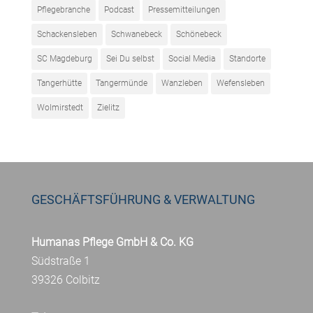
Pflegebranche
Podcast
Pressemitteilungen
Schackensleben
Schwanebeck
Schönebeck
SC Magdeburg
Sei Du selbst
Social Media
Standorte
Tangerhütte
Tangermünde
Wanzleben
Wefensleben
Wolmirstedt
Zielitz
GESCHÄFTSFÜHRUNG & VERWALTUNG
Humanas Pflege GmbH & Co. KG
Südstraße 1
39326 Colbitz