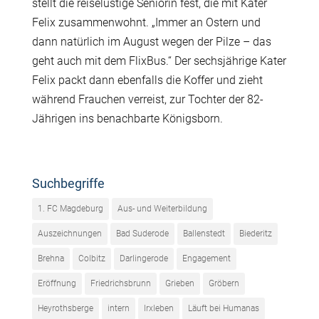
stellt die reiselustige Seniorin fest, die mit Kater
Felix zusammenwohnt. „Immer an Ostern und
dann natürlich im August wegen der Pilze – das
geht auch mit dem FlixBus.“ Der sechsjährige Kater
Felix packt dann ebenfalls die Koffer und zieht
während Frauchen verreist, zur Tochter der 82-
Jährigen ins benachbarte Königsborn.
Suchbegriffe
1. FC Magdeburg
Aus- und Weiterbildung
Auszeichnungen
Bad Suderode
Ballenstedt
Biederitz
Brehna
Colbitz
Darlingerode
Engagement
Eröffnung
Friedrichsbrunn
Grieben
Gröbern
Heyrothsberge
intern
Irxleben
Läuft bei Humanas