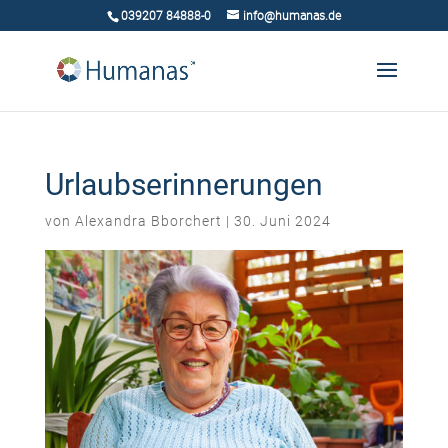
039207 84888-0
info@humanas.de
Urlaubserinnerungen
von
Alexandra Bborchert
|
30. Juni 2024