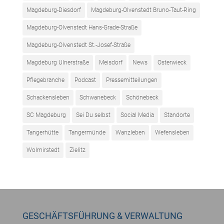
Magdeburg-Diesdorf
Magdeburg-Olvenstedt Bruno-Taut-Ring
Magdeburg-Olvenstedt Hans-Grade-Straße
Magdeburg-Olvenstedt St.-Josef-Straße
Magdeburg Ulnerstraße
Meisdorf
News
Osterwieck
Pflegebranche
Podcast
Pressemitteilungen
Schackensleben
Schwanebeck
Schönebeck
SC Magdeburg
Sei Du selbst
Social Media
Standorte
Tangerhütte
Tangermünde
Wanzleben
Wefensleben
Wolmirstedt
Zielitz
GESCHÄFTSFÜHRUNG & VERWALTUNG