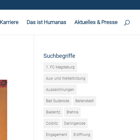
Karriere
Das ist Humanas
Aktuelles & Presse
Suchbegriffe
1. FC Magdeburg
Aus- und Weiterbildung
Auszeichnungen
Bad Suderode
Ballenstedt
Biederitz
Brehna
Colbitz
Darlingerode
Engagement
Eröffnung