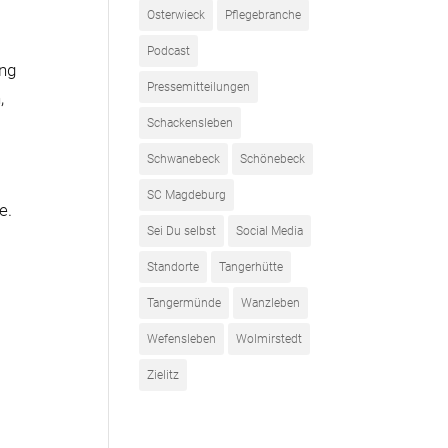
Osterwieck
Pflegebranche
Podcast
ung
Pressemitteilungen
,
Schackensleben
.
Schwanebeck
Schönebeck
SC Magdeburg
e.
Sei Du selbst
Social Media
Standorte
Tangerhütte
Tangermünde
Wanzleben
Wefensleben
Wolmirstedt
Zielitz