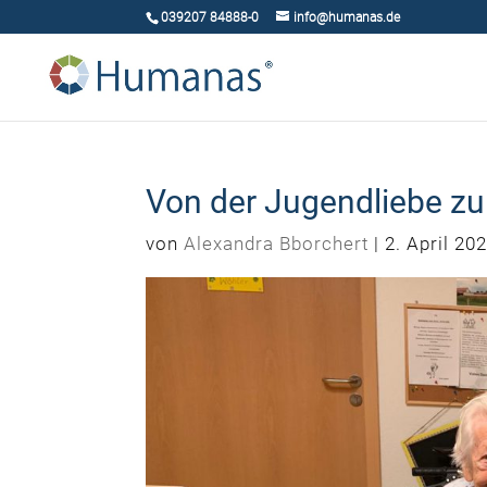
039207 84888-0
info@humanas.de
Von der Jugendliebe z
von
Alexandra Bborchert
|
2. April 20