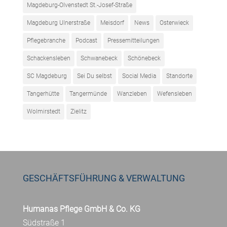
Magdeburg-Olvenstedt St.-Josef-Straße
Magdeburg Ulnerstraße
Meisdorf
News
Osterwieck
Pflegebranche
Podcast
Pressemitteilungen
Schackensleben
Schwanebeck
Schönebeck
SC Magdeburg
Sei Du selbst
Social Media
Standorte
Tangerhütte
Tangermünde
Wanzleben
Wefensleben
Wolmirstedt
Zielitz
GESCHÄFTSFÜHRUNG & VERWALTUNG
Humanas Pflege GmbH & Co. KG
Südstraße 1