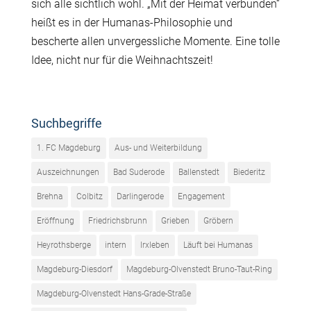
sich alle sichtlich wohl. „Mit der Heimat verbunden“
heißt es in der Humanas-Philosophie und
bescherte allen unvergessliche Momente. Eine tolle
Idee, nicht nur für die Weihnachtszeit!
Suchbegriffe
1. FC Magdeburg
Aus- und Weiterbildung
Auszeichnungen
Bad Suderode
Ballenstedt
Biederitz
Brehna
Colbitz
Darlingerode
Engagement
Eröffnung
Friedrichsbrunn
Grieben
Gröbern
Heyrothsberge
intern
Irxleben
Läuft bei Humanas
Magdeburg-Diesdorf
Magdeburg-Olvenstedt Bruno-Taut-Ring
Magdeburg-Olvenstedt Hans-Grade-Straße