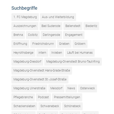
Suchbegriffe
1. FC Magdeburg
Aus- und Weiterbildung
Auszeichnungen
Bad Suderode
Ballenstedt
Biederitz
Brehna
Colbitz
Darlingerode
Engagement
Eröffnung
Friedrichsbrunn
Grieben
Gröbern
Heyrothsberge
intern
Irxleben
Läuft bei Humanas
Magdeburg-Diesdorf
Magdeburg-Olvenstedt Bruno-Taut-Ring
Magdeburg-Olvenstedt Hans-Grade-Straße
Magdeburg-Olvenstedt St.-Josef-Straße
Magdeburg Ulnerstraße
Meisdorf
News
Osterwieck
Pflegebranche
Podcast
Pressemitteilungen
Schackensleben
Schwanebeck
Schönebeck