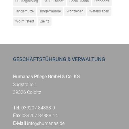
SC Magdeburg
Sei Du selbst
Social Media
Standorte
Tangerhütte
Tangermünde
Wanzleben
Wefensleben
Wolmirstedt
Zielitz
GESCHÄFTSFÜHRUNG & VERWALTUNG
Humanas Pflege GmbH & Co. KG
Südstraße 1
39326 Colbitz
Tel.
039207 84888-0
Fax
039207 84888-14
E-Mail
info@humanas.de