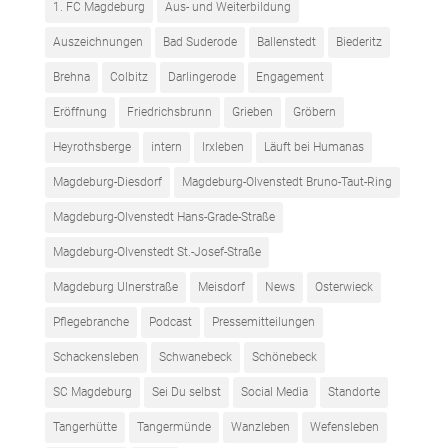
1. FC Magdeburg
Aus- und Weiterbildung
Auszeichnungen
Bad Suderode
Ballenstedt
Biederitz
Brehna
Colbitz
Darlingerode
Engagement
Eröffnung
Friedrichsbrunn
Grieben
Gröbern
Heyrothsberge
intern
Irxleben
Läuft bei Humanas
Magdeburg-Diesdorf
Magdeburg-Olvenstedt Bruno-Taut-Ring
Magdeburg-Olvenstedt Hans-Grade-Straße
Magdeburg-Olvenstedt St.-Josef-Straße
Magdeburg Ulnerstraße
Meisdorf
News
Osterwieck
Pflegebranche
Podcast
Pressemitteilungen
Schackensleben
Schwanebeck
Schönebeck
SC Magdeburg
Sei Du selbst
Social Media
Standorte
Tangerhütte
Tangermünde
Wanzleben
Wefensleben