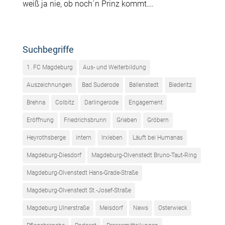
weiß ja nie, ob noch´n Prinz kommt….
Suchbegriffe
1. FC Magdeburg
Aus- und Weiterbildung
Auszeichnungen
Bad Suderode
Ballenstedt
Biederitz
Brehna
Colbitz
Darlingerode
Engagement
Eröffnung
Friedrichsbrunn
Grieben
Gröbern
Heyrothsberge
intern
Irxleben
Läuft bei Humanas
Magdeburg-Diesdorf
Magdeburg-Olvenstedt Bruno-Taut-Ring
Magdeburg-Olvenstedt Hans-Grade-Straße
Magdeburg-Olvenstedt St.-Josef-Straße
Magdeburg Ulnerstraße
Meisdorf
News
Osterwieck