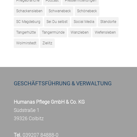
Pflegebranche
Podcast
Pressemitteilungen
Schackensleben
Schwanebeck
Schönebeck
SC Magdeburg
Sei Du selbst
Social Media
Standorte
Tangerhütte
Tangermünde
Wanzleben
Wefensleben
Wolmirstedt
Zielitz
GESCHÄFTSFÜHRUNG & VERWALTUNG
Humanas Pflege GmbH & Co. KG
Südstraße 1
39326 Colbitz
Tel.
039207 84888-0