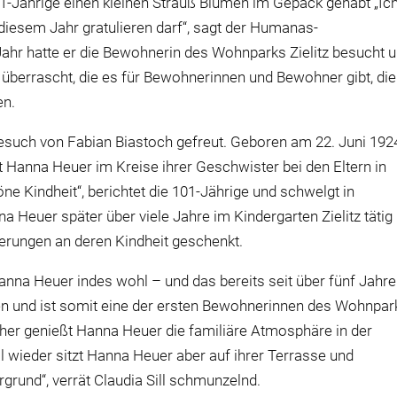
1-Jährige einen kleinen Strauß Blumen im Gepäck gehabt „Ic
diesem Jahr gratulieren darf“, sagt der Humanas-
ahr hatte er die Bewohnerin des Wohnparks Zielitz besucht 
 überrascht, die es für Bewohnerinnen und Bewohner gibt, die
en.
esuch von Fabian Biastoch gefreut. Geboren am 22. Juni 1924
 Hanna Heuer im Kreise ihrer Geschwister bei den Eltern in
 Kindheit“, berichtet die 101-Jährige und schwelgt in
a Heuer später über viele Jahre im Kindergarten Zielitz tätig
erungen an deren Kindheit geschenkt.
anna Heuer indes wohl – und das bereits seit über fünf Jahre
en und ist somit eine der ersten Bewohnerinnen des Wohnpark
Seither genießt Hanna Heuer die familiäre Atmosphäre in der
ieder sitzt Hanna Heuer aber auf ihrer Terrasse und
rund“, verrät Claudia Sill schmunzelnd.