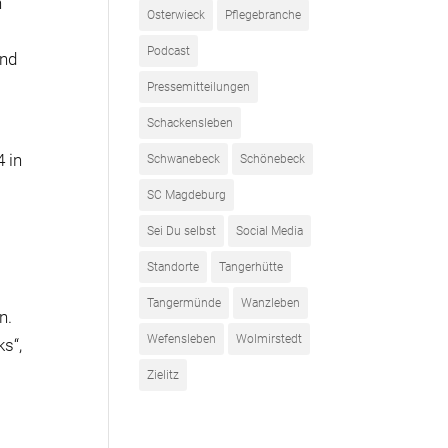
h
Osterwieck
Pflegebranche
Podcast
und
Pressemitteilungen
Schackensleben
 in
Schwanebeck
Schönebeck
SC Magdeburg
Sei Du selbst
Social Media
Standorte
Tangerhütte
Tangermünde
Wanzleben
n.
Wefensleben
Wolmirstedt
s“,
Zielitz