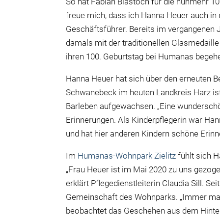
So hat Fabian Biastoch für die nunmehr 10
freue mich, dass ich Hanna Heuer auch in 
Geschäftsführer. Bereits im vergangenen J
damals mit der traditionellen Glasmedaille
ihren 100. Geburtstag bei Humanas begeh
Hanna Heuer hat sich über den erneuten B
Schwanebeck im heuten Landkreis Harz ist
Barleben aufgewachsen. „Eine wunderschöne
Erinnerungen. Als Kinderpflegerin war Hann
und hat hier anderen Kindern schöne Erinn
Im
Humanas-Wohnpark Zielitz
fühlt sich H
„Frau Heuer ist im Mai 2020 zu uns gezog
erklärt Pflegedienstleiterin Claudia Sill. 
Gemeinschaft des Wohnparks. „Immer mal w
beobachtet das Geschehen aus dem Hinterg