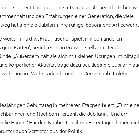
nd ist ihrer Heimatregion stets treu geblieben. Ihr Leben w
ammenhalt und den Erfahrungen einer Generation, die viele
weg hat sich die Jubilarin ihre ruhige, besonnene Art bewahrt
 weiterhin aktiv. „Frau Tuscher spielt mit den anderen
n Karten”, berichtet Jean Borstel, stellvertretende
ünde. „Außerdem hält sie sich mit kleinen
Ü
bungen im Alltag 
d körperlicher Aktivität trage dazu bei, dass die Jubilarin a
aumwohnung im Wohnpark lebt und am Gemeinschaftsleben
iesjährigen Geburtstag in mehreren Etappen feiert. „Zum ein
chbarinnen und Nachbarn“, erzählt die Jubilarin. „Und am
lie Essen.“ Für den Nachmittag ihres Ehrentages haben sic
unter auch Vertreter aus der Politik.