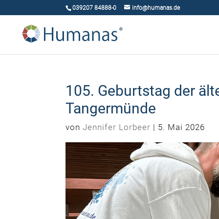
039207 84888-0
info@humanas.de
105. Geburtstag der äl
Tangermünde
von
Jennifer Lorbeer
|
5. Mai 2026