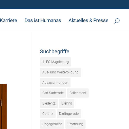
Karriere
Das ist Humanas
Aktuelles & Presse
Suchbegriffe
1. FC Magdeburg
Aus- und Weiterbildung
Auszeichnungen
Bad Suderode
Ballenstedt
Biederitz
Brehna
Colbitz
Darlingerode
Engagement
Eröffnung