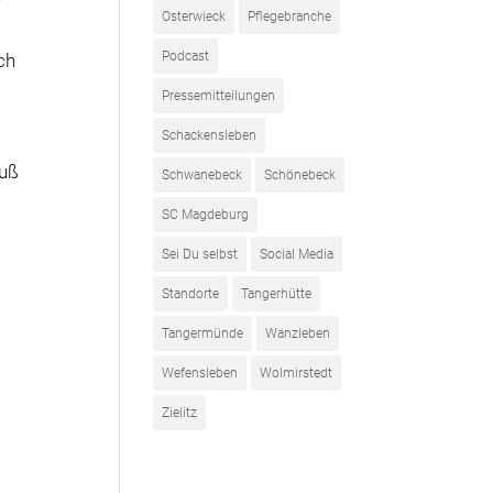
Osterwieck
Pflegebranche
Podcast
ch
Pressemitteilungen
Schackensleben
auß
Schwanebeck
Schönebeck
SC Magdeburg
Sei Du selbst
Social Media
Standorte
Tangerhütte
Tangermünde
Wanzleben
Wefensleben
Wolmirstedt
Zielitz