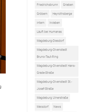
Friedrichsbrunn
Grieben
Gröbern
Heyrothsberge
intern
Irxleben
Läuft bei Humanas
Magdeburg-Diesdorf
Magdeburg-Olvenstedt
Bruno-Taut-Ring
Magdeburg-Olvenstedt Hans-
Grade-Straße
Magdeburg-Olvenstedt St.-
g
Josef-Straße
Magdeburg Ulnerstraße
Meisdorf
News
e