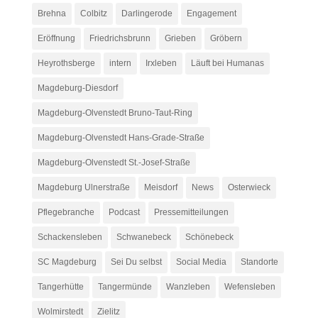
Brehna
Colbitz
Darlingerode
Engagement
Eröffnung
Friedrichsbrunn
Grieben
Gröbern
Heyrothsberge
intern
Irxleben
Läuft bei Humanas
Magdeburg-Diesdorf
Magdeburg-Olvenstedt Bruno-Taut-Ring
Magdeburg-Olvenstedt Hans-Grade-Straße
Magdeburg-Olvenstedt St.-Josef-Straße
Magdeburg Ulnerstraße
Meisdorf
News
Osterwieck
Pflegebranche
Podcast
Pressemitteilungen
Schackensleben
Schwanebeck
Schönebeck
SC Magdeburg
Sei Du selbst
Social Media
Standorte
Tangerhütte
Tangermünde
Wanzleben
Wefensleben
Wolmirstedt
Zielitz