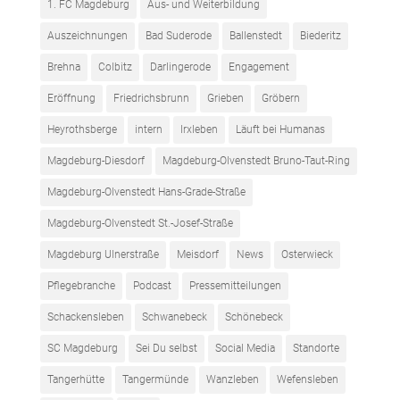
1. FC Magdeburg
Aus- und Weiterbildung
Auszeichnungen
Bad Suderode
Ballenstedt
Biederitz
Brehna
Colbitz
Darlingerode
Engagement
Eröffnung
Friedrichsbrunn
Grieben
Gröbern
Heyrothsberge
intern
Irxleben
Läuft bei Humanas
Magdeburg-Diesdorf
Magdeburg-Olvenstedt Bruno-Taut-Ring
Magdeburg-Olvenstedt Hans-Grade-Straße
Magdeburg-Olvenstedt St.-Josef-Straße
Magdeburg Ulnerstraße
Meisdorf
News
Osterwieck
Pflegebranche
Podcast
Pressemitteilungen
Schackensleben
Schwanebeck
Schönebeck
SC Magdeburg
Sei Du selbst
Social Media
Standorte
Tangerhütte
Tangermünde
Wanzleben
Wefensleben