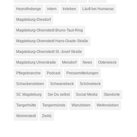
Heyrothsberge
intern
Irxleben
Läuft bei Humanas
Magdeburg-Diesdorf
Magdeburg-Olvenstedt Bruno-Taut-Ring
Magdeburg-Olvenstedt Hans-Grade-Straße
Magdeburg-Olvenstedt St.-Josef-Straße
Magdeburg Ulnerstraße
Meisdorf
News
Osterwieck
Pflegebranche
Podcast
Pressemitteilungen
Schackensleben
Schwanebeck
Schönebeck
SC Magdeburg
Sei Du selbst
Social Media
Standorte
Tangerhütte
Tangermünde
Wanzleben
Wefensleben
Wolmirstedt
Zielitz