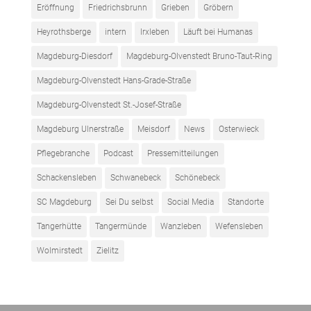
Eröffnung
Friedrichsbrunn
Grieben
Gröbern
Heyrothsberge
intern
Irxleben
Läuft bei Humanas
Magdeburg-Diesdorf
Magdeburg-Olvenstedt Bruno-Taut-Ring
Magdeburg-Olvenstedt Hans-Grade-Straße
Magdeburg-Olvenstedt St.-Josef-Straße
Magdeburg Ulnerstraße
Meisdorf
News
Osterwieck
Pflegebranche
Podcast
Pressemitteilungen
Schackensleben
Schwanebeck
Schönebeck
SC Magdeburg
Sei Du selbst
Social Media
Standorte
Tangerhütte
Tangermünde
Wanzleben
Wefensleben
Wolmirstedt
Zielitz