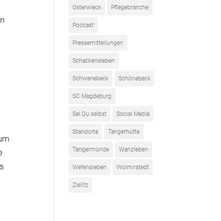
Osterwieck
Pflegebranche
en
Podcast
Pressemitteilungen
Schackensleben
Schwanebeck
Schönebeck
SC Magdeburg
Sei Du selbst
Social Media
Standorte
Tangerhütte
rum
Tangermünde
Wanzleben
e
as
Wefensleben
Wolmirstedt
Zielitz