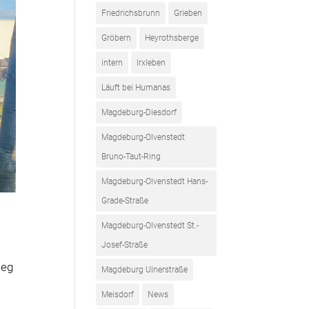
Friedrichsbrunn
Grieben
Gröbern
Heyrothsberge
intern
Irxleben
Läuft bei Humanas
Magdeburg-Diesdorf
Magdeburg-Olvenstedt
Bruno-Taut-Ring
Magdeburg-Olvenstedt Hans-
Grade-Straße
Magdeburg-Olvenstedt St.-
Josef-Straße
weg
Magdeburg Ulnerstraße
Meisdorf
News