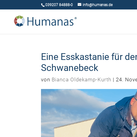
039207 84888-0
info@humanas.de
Eine Esskastanie für 
Schwanebeck
von
Bianca Oldekamp-Kurth
|
24. Nov