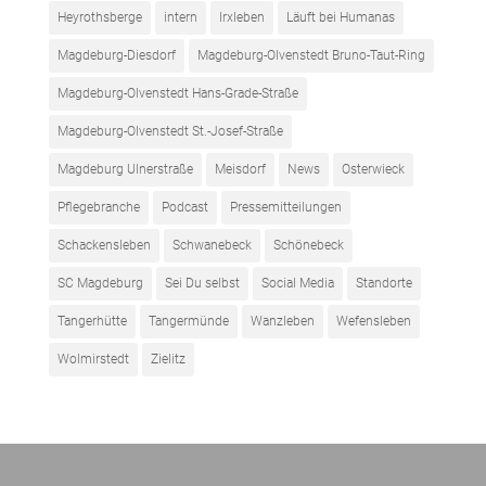
Heyrothsberge
intern
Irxleben
Läuft bei Humanas
Magdeburg-Diesdorf
Magdeburg-Olvenstedt Bruno-Taut-Ring
Magdeburg-Olvenstedt Hans-Grade-Straße
Magdeburg-Olvenstedt St.-Josef-Straße
Magdeburg Ulnerstraße
Meisdorf
News
Osterwieck
Pflegebranche
Podcast
Pressemitteilungen
Schackensleben
Schwanebeck
Schönebeck
SC Magdeburg
Sei Du selbst
Social Media
Standorte
Tangerhütte
Tangermünde
Wanzleben
Wefensleben
Wolmirstedt
Zielitz