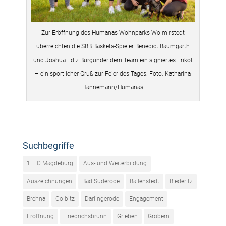
Zur Eröffnung des Humanas-Wohnparks Wolmirstedt
überreichten die SBB Baskets-Spieler Benedict Baumgarth
und Joshua Ediz Burgunder dem Team ein signiertes Trikot
– ein sportlicher Gruß zur Feier des Tages. Foto: Katharina
Hannemann/Humanas
Suchbegriffe
1. FC Magdeburg
Aus- und Weiterbildung
Auszeichnungen
Bad Suderode
Ballenstedt
Biederitz
Brehna
Colbitz
Darlingerode
Engagement
Eröffnung
Friedrichsbrunn
Grieben
Gröbern