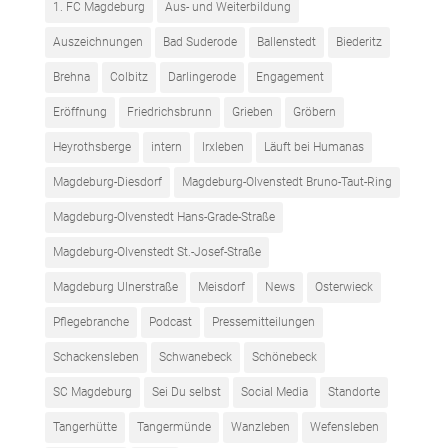
1. FC Magdeburg
Aus- und Weiterbildung
Auszeichnungen
Bad Suderode
Ballenstedt
Biederitz
Brehna
Colbitz
Darlingerode
Engagement
Eröffnung
Friedrichsbrunn
Grieben
Gröbern
Heyrothsberge
intern
Irxleben
Läuft bei Humanas
Magdeburg-Diesdorf
Magdeburg-Olvenstedt Bruno-Taut-Ring
Magdeburg-Olvenstedt Hans-Grade-Straße
Magdeburg-Olvenstedt St.-Josef-Straße
Magdeburg Ulnerstraße
Meisdorf
News
Osterwieck
Pflegebranche
Podcast
Pressemitteilungen
Schackensleben
Schwanebeck
Schönebeck
SC Magdeburg
Sei Du selbst
Social Media
Standorte
Tangerhütte
Tangermünde
Wanzleben
Wefensleben