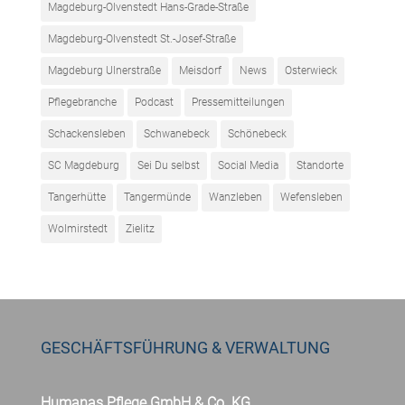
Magdeburg-Olvenstedt Hans-Grade-Straße
Magdeburg-Olvenstedt St.-Josef-Straße
Magdeburg Ulnerstraße
Meisdorf
News
Osterwieck
Pflegebranche
Podcast
Pressemitteilungen
Schackensleben
Schwanebeck
Schönebeck
SC Magdeburg
Sei Du selbst
Social Media
Standorte
Tangerhütte
Tangermünde
Wanzleben
Wefensleben
Wolmirstedt
Zielitz
GESCHÄFTSFÜHRUNG & VERWALTUNG
Humanas Pflege GmbH & Co. KG