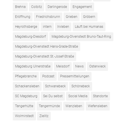
Brehna
Colbitz
Darlingerode
Engagement
Eröffnung
Friedrichsbrunn
Grieben
Gröbern
Heyrothsberge
intern
Irxleben
Läuft bei Humanas
Magdeburg-Diesdorf
Magdeburg-Olvenstedt Bruno-Taut-Ring
Magdeburg-Olvenstedt Hans-Grade-Straße
Magdeburg-Olvenstedt St.-Josef-Straße
Magdeburg Ulnerstraße
Meisdorf
News
Osterwieck
Pflegebranche
Podcast
Pressemitteilungen
Schackensleben
Schwanebeck
Schönebeck
SC Magdeburg
Sei Du selbst
Social Media
Standorte
Tangerhütte
Tangermünde
Wanzleben
Wefensleben
Wolmirstedt
Zielitz