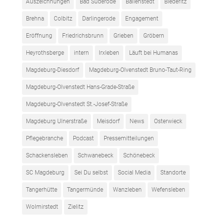
Auszeichnungen
Bad Suderode
Ballenstedt
Biederitz
Brehna
Colbitz
Darlingerode
Engagement
Eröffnung
Friedrichsbrunn
Grieben
Gröbern
Heyrothsberge
intern
Irxleben
Läuft bei Humanas
Magdeburg-Diesdorf
Magdeburg-Olvenstedt Bruno-Taut-Ring
Magdeburg-Olvenstedt Hans-Grade-Straße
Magdeburg-Olvenstedt St.-Josef-Straße
Magdeburg Ulnerstraße
Meisdorf
News
Osterwieck
Pflegebranche
Podcast
Pressemitteilungen
Schackensleben
Schwanebeck
Schönebeck
SC Magdeburg
Sei Du selbst
Social Media
Standorte
Tangerhütte
Tangermünde
Wanzleben
Wefensleben
Wolmirstedt
Zielitz