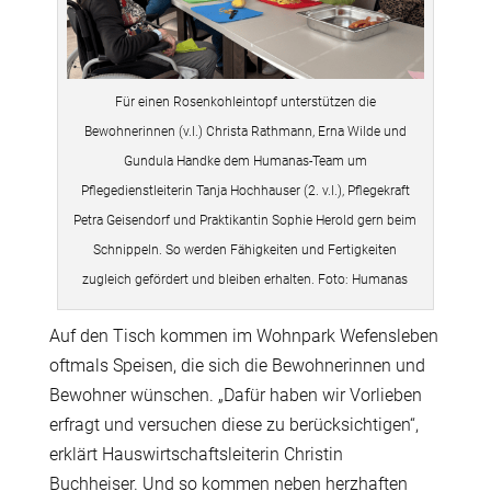
Für einen Rosenkohleintopf unterstützen die
Bewohnerinnen (v.l.) Christa Rathmann, Erna Wilde und
Gundula Handke dem Humanas-Team um
Pflegedienstleiterin Tanja Hochhauser (2. v.l.), Pflegekraft
Petra Geisendorf und Praktikantin Sophie Herold gern beim
Schnippeln. So werden Fähigkeiten und Fertigkeiten
zugleich gefördert und bleiben erhalten. Foto: Humanas
Auf den Tisch kommen im Wohnpark Wefensleben
oftmals Speisen, die sich die Bewohnerinnen und
Bewohner w
ü
nschen. „Daf
ü
r haben wir Vorlieben
erfragt und versuchen diese zu ber
ü
cksichtigen“,
erkl
ä
rt Hauswirtschaftsleiterin Christin
Buchheiser. Und so kommen neben herzhaften