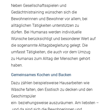
Neben Gesellschaftsspielen und
Ged
ä
chtnistraining w
ü
nschen sich die
Bewohnerinnen und Bewohner vor allem, bei
allt
ä
glichen T
ä
tigkeiten unterst
ü
tzen zu
d
ü
rfen. Bei Humanas werden individuelle
W
ü
nsche ber
ü
cksichtigt und besonderer Wert auf
die sogenannte Alltagsbegleitung gelegt. Die
umfasst T
ä
tigkeiten, die auch vor dem Umzug
zu Humanas zum Alltag der Menschen geh
ö
rt
haben.
Gemeinsames Kochen und Backen
Dazu z
ä
hlen beispielsweise Hausarbeiten wie
W
ä
sche falten, den Esstisch zu decken und den
Geschirrsp
ü
ler
ein- beziehungsweise auszur
ä
umen. Am liebsten –
und da sind sich die Bewohnerinnen und