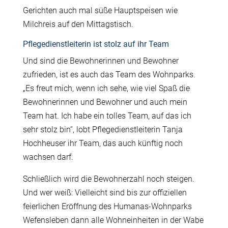
Gerichten auch mal s
üß
e Hauptspeisen wie
Milchreis auf den Mittagstisch.
Pflegedienstleiterin ist stolz auf ihr Team
Und sind die Bewohnerinnen und Bewohner
zufrieden, ist es auch das Team des Wohnparks.
„Es freut mich, wenn ich sehe, wie viel Spa
ß
die
Bewohnerinnen und Bewohner und auch mein
Team hat. Ich habe ein tolles Team, auf das ich
sehr stolz bin“, lobt Pflegedienstleiterin Tanja
Hochheuser ihr Team, das auch k
ü
nftig noch
wachsen darf.
Schlie
ß
lich wird die Bewohnerzahl noch steigen.
Und wer wei
ß
: Vielleicht sind bis zur offiziellen
feierlichen Er
ö
ffnung des Humanas-Wohnparks
Wefensleben dann alle Wohneinheiten in der Wabe