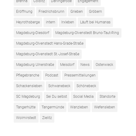
Brehna
Colbitz
Darlingerode
Engagement
Eröffnung
Friedrichsbrunn
Grieben
Gröbern
Heyrothsberge
intern
Irxleben
Läuft bei Humanas
Magdeburg-Diesdorf
Magdeburg-Olvenstedt Bruno-Taut-Ring
Magdeburg-Olvenstedt Hans-Grade-Straße
Magdeburg-Olvenstedt St.-Josef-Straße
Magdeburg Ulnerstraße
Meisdorf
News
Osterwieck
Pflegebranche
Podcast
Pressemitteilungen
Schackensleben
Schwanebeck
Schönebeck
SC Magdeburg
Sei Du selbst
Social Media
Standorte
Tangerhütte
Tangermünde
Wanzleben
Wefensleben
Wolmirstedt
Zielitz