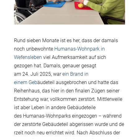
Rund sieben Monate ist es her, dass der damals
noch unbewohnte
Humanas-Wohnpark in
Wefensleben
viel Aufmerksamkeit auf sich
gezogen hat. Damals, genauer gesagt
am 24. Juli 2025, war
ein Brand in
einem Geb
ä
udeteil ausgebrochen und hatte das
Reihenhaus, das hier in den finalen Z
ü
gen seiner
Entstehung war, vollkommen zerst
ö
rt. Mittlerweile
ist aber Leben in andere Geb
ä
udeteile
des Humanas-Wohnparks eingezogen – w
ä
hrend
der zerst
ö
rte Geb
ä
udeteil abgerissen wurde und de
rzeit noch neu errichtet wird. Nach Abschluss der