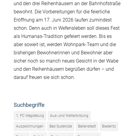
und den drei Reihenh
ä
usern an der Bahnhofstra
ß
e
bewohnt. Die Vorbereitungen f
ü
r die feierliche
Er
ö
ffnung am 17. Juni 2026 laufen zumindest
schon. Denn auch in Wefensleben soll dieses Fest
als Humanas-Tradition gefeiert werden. Bis es
aber soweit ist, werden Wohnpark-Team und die
bisherigen Bewohnerinnen und Bewohner aber
sicher noch so manch neues Gesicht in der Wabe
und den Reihenh
ä
usern begr
üß
en d
ü
rfen – und
darauf freuen sie sich schon.
Suchbegriffe
1. FC Magdeburg
Aus- und Weiterbildung
Auszeichnungen
Bad Suderode
Ballenstedt
Biederitz