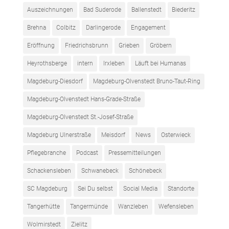
Auszeichnungen
Bad Suderode
Ballenstedt
Biederitz
Brehna
Colbitz
Darlingerode
Engagement
Eröffnung
Friedrichsbrunn
Grieben
Gröbern
Heyrothsberge
intern
Irxleben
Läuft bei Humanas
Magdeburg-Diesdorf
Magdeburg-Olvenstedt Bruno-Taut-Ring
Magdeburg-Olvenstedt Hans-Grade-Straße
Magdeburg-Olvenstedt St.-Josef-Straße
Magdeburg Ulnerstraße
Meisdorf
News
Osterwieck
Pflegebranche
Podcast
Pressemitteilungen
Schackensleben
Schwanebeck
Schönebeck
SC Magdeburg
Sei Du selbst
Social Media
Standorte
Tangerhütte
Tangermünde
Wanzleben
Wefensleben
Wolmirstedt
Zielitz