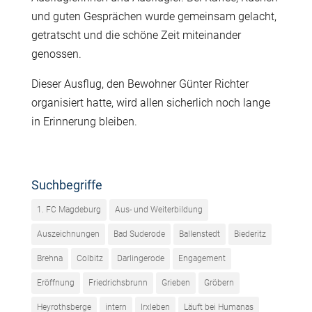
und guten Gesprächen wurde gemeinsam gelacht,
getratscht und die schöne Zeit miteinander
genossen.
Dieser Ausflug, den Bewohner Günter Richter
organisiert hatte, wird allen sicherlich noch lange
in Erinnerung bleiben.
Suchbegriffe
1. FC Magdeburg
Aus- und Weiterbildung
Auszeichnungen
Bad Suderode
Ballenstedt
Biederitz
Brehna
Colbitz
Darlingerode
Engagement
Eröffnung
Friedrichsbrunn
Grieben
Gröbern
Heyrothsberge
intern
Irxleben
Läuft bei Humanas