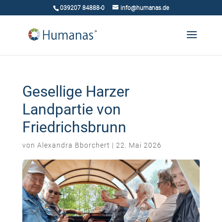
039207 84888-0
info@humanas.de
Gesellige Harzer
Landpartie von
Friedrichsbrunn
von
Alexandra Bborchert
|
22. Mai 2026