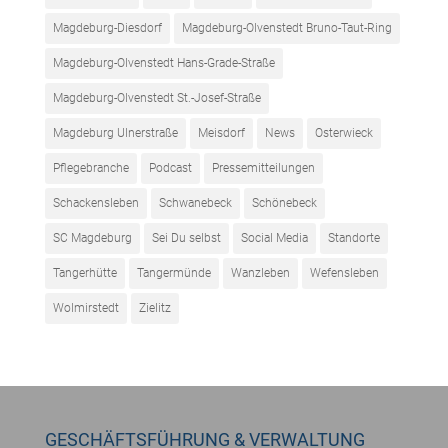
Magdeburg-Diesdorf
Magdeburg-Olvenstedt Bruno-Taut-Ring
Magdeburg-Olvenstedt Hans-Grade-Straße
Magdeburg-Olvenstedt St.-Josef-Straße
Magdeburg Ulnerstraße
Meisdorf
News
Osterwieck
Pflegebranche
Podcast
Pressemitteilungen
Schackensleben
Schwanebeck
Schönebeck
SC Magdeburg
Sei Du selbst
Social Media
Standorte
Tangerhütte
Tangermünde
Wanzleben
Wefensleben
Wolmirstedt
Zielitz
GESCHÄFTSFÜHRUNG & VERWALTUNG