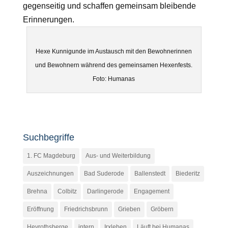
gegenseitig und schaffen gemeinsam bleibende
Erinnerungen.
Hexe Kunnigunde im Austausch mit den Bewohnerinnen
und Bewohnern während des gemeinsamen Hexenfests.
Foto: Humanas
Suchbegriffe
1. FC Magdeburg
Aus- und Weiterbildung
Auszeichnungen
Bad Suderode
Ballenstedt
Biederitz
Brehna
Colbitz
Darlingerode
Engagement
Eröffnung
Friedrichsbrunn
Grieben
Gröbern
Heyrothsberge
intern
Irxleben
Läuft bei Humanas