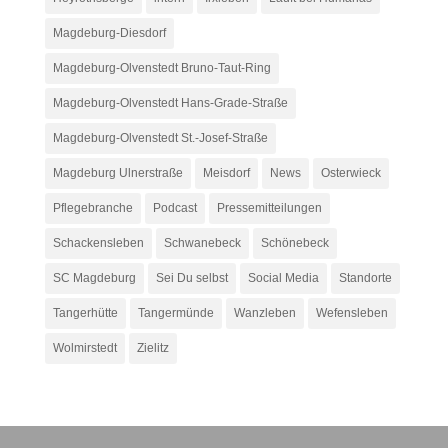
Magdeburg-Diesdorf
Magdeburg-Olvenstedt Bruno-Taut-Ring
Magdeburg-Olvenstedt Hans-Grade-Straße
Magdeburg-Olvenstedt St.-Josef-Straße
Magdeburg Ulnerstraße
Meisdorf
News
Osterwieck
Pflegebranche
Podcast
Pressemitteilungen
Schackensleben
Schwanebeck
Schönebeck
SC Magdeburg
Sei Du selbst
Social Media
Standorte
Tangerhütte
Tangermünde
Wanzleben
Wefensleben
Wolmirstedt
Zielitz