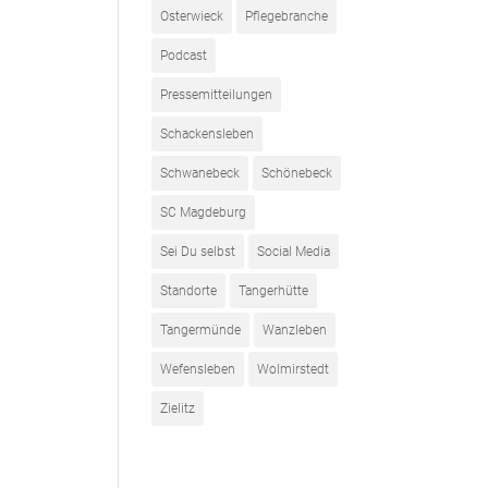
Osterwieck
Pflegebranche
Podcast
Pressemitteilungen
Schackensleben
Schwanebeck
Schönebeck
SC Magdeburg
Sei Du selbst
Social Media
Standorte
Tangerhütte
Tangermünde
Wanzleben
Wefensleben
Wolmirstedt
Zielitz