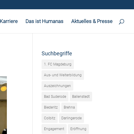
Karriere
Das ist Humanas
Aktuelles & Presse
Suchbegriffe
1. FC Magdeburg
Aus- und Weiterbildung
Auszeichnungen
Bad Suderode
Ballenstedt
Biederitz
Brehna
Colbitz
Darlingerode
Engagement
Eröffnung