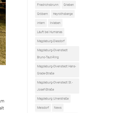
Friedrichsbrunn
Grieben
Gröbern
Heyrothsberge
intern
Irxleben
Läuft bei Humanas
Magdeburg-Diesdorf
Magdeburg-Olvenstedt
Bruno-Taut-Ring
Magdeburg-Olvenstedt Hans-
Grade-Straße
Magdeburg-Olvenstedt St.-
Josef-Straße
Magdeburg Ulnerstraße
 Am
alt
Meisdorf
News